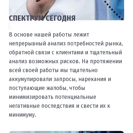
СПЕКТРУМ СЕГОДНЯ
НА
В основе нашей работы лежит
Мы
непрерывный анализ потребностей рынка,
нап
30
обратной связи с клиентами и тщательный
ав
анализ возможных рисков. На протяжении
сво
ию
всей своей работы мы тщательно
об
х
аккумулировали запросы, нарекания и
ской
поступающие жалобы, чтобы
В с
минимизировать потенциальные
кач
негативные последствия и свести их к
пра
минимуму.