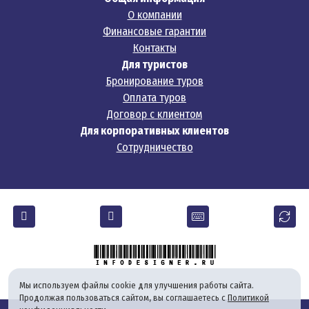
Местные законы и правила поведения
О компании
Финансовые гарантии
Король и королевская семья находятся под особой защи
Контакты
В храмах необходимо прикрывать плечи и колени.
Для туристов
Бронирование туров
Курение в общественных местах и на пляжах запрещено, ш
Оплата туров
Вождение скутера без прав может привести к штрафу или
Договор с клиентом
Таиланд – страна, способная удивить каждого туриста. Кто-то
Для корпоративных клиентов
Сотрудничество
Мы используем файлы cookie для улучшения работы сайта.
Продолжая пользоваться сайтом, вы соглашаетесь с
Политикой