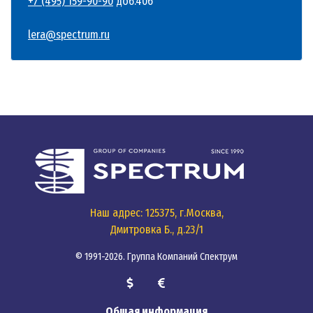
+7 (495) 159-90-90
доб.406
Для граждан России предусмотрен безвизовый въезд на срок до
lera@spectrum.ru
Таможенные правила
Разрешен ввоз
:
До 200 сигарет или 250 граммов табака.
До 1 литра алкоголя.
Личных вещей в разумных количествах.
Запрещены к ввозу и вывозу
:
Наш адрес: 125375, г.Москва,
Наркотики и психотропные вещества (наказание – смертна
Дмитровка Б., д.23/1
Антикварные предметы и изображения Будды без специал
© 1991-2026. Группа Компаний Спектрум
Оружие без лицензии.
Подробнее о
правилах въезда и пребывания...
Общая информация