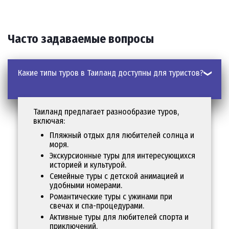
География и климат
Таиланд расположен в Юго-Восточной Азии и граничит с Камб
Часто задаваемые вопросы
Климат – тропический, с тремя сезонами:
Какие типы туров в Таиланд доступны для туристов?
Жаркий сезон
(март–май) – температура достигает +40°C
Сезон дождей
(июнь–октябрь) – тропические ливни смен
Таиланд предлагает разнообразие туров,
Прохладный сезон
(ноябрь–февраль) – комфортные +25…+
включая:
Лучшее время для поездки в тур в Таиланд – с ноября по март
Пляжный отдых для любителей солнца и
моря.
Экскурсионные туры для интересующихся
Лучшие курорты и развлечения
историей и культурой.
Семейные туры с детской анимацией и
Бангкок
–
сердце Таиланда
удобными номерами.
Романтические туры с ужинами при
свечах и спа-процедурами.
Столица страны – динамичный мегаполис с уникальным сочетан
Активные туры для любителей спорта и
приключений.