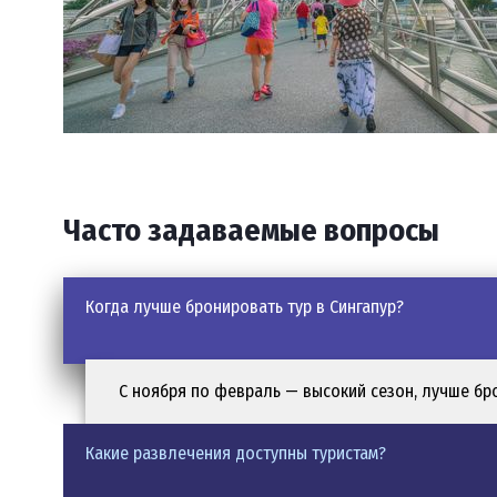
Основная территория Сингапура расположена на одноиме
Природный рельеф преимущественно равнинный, за исключ
Часто задаваемые вопросы
Куда поехать и что посетить
Когда лучше бронировать тур в Сингапур?
Путешествие в Сингапур – это нескончаемая череда откр
Главные достопримечательности:
С ноября по февраль — высокий сезон, лучше бро
Marina Bay Sands.
Знаковый курорт с отелем, небес
Какие развлечения доступны туристам?
Gardens by the Bay.
Парк с гигантскими искусствен
Этнические кварталы.
Little India, Chinatown, Ar