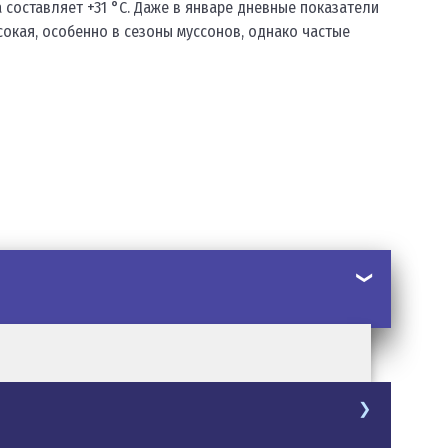
 составляет +31 °C. Даже в январе дневные показатели
сокая, особенно в сезоны муссонов, однако частые
х островов, соединенных мостами, дамбами и паромными перепра
аходятся как в черте города, так и на курортных островах. Пля
озрения Singapore Flyer. На следующий – гуляете по тропически
кса известна по всему миру.
мостами и водопадами. Особенно впечатляет ночная иллюминация
дый район передаёт аутентичную атмосферу своей культуры.