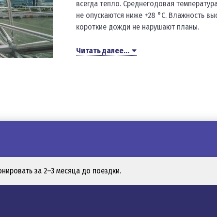
всегда тепло. Среднегодовая температура
не опускаются ниже +28 °C. Влажность вы
короткие дожди не нарушают планы.
Читать далее...
нном острове, но в состав государства входит более 60 мелки
ением холмистой местности в центральной части острова. Пляжи н
ытий. Один день вы наблюдаете город с высоты 165 м с колеса об
нировать за 2–3 месяца до поездки.
ным бассейном, торговой галереей и музеем. Архитектура компле
ными деревьями, стеклянными куполами с тропической флорой, 
ab Street. Уникальные рынки, храмы, уличная еда, сувениры – каж