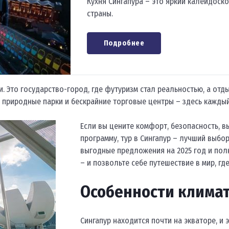
Кухня Сингапура – это яркий калейдоск
страны.
Подробнее
и. Это государство-город, где футуризм стал реальностью, а от
, природные парки и бескрайние торговые центры – здесь кажды
Если вы цените комфорт, безопасность, 
программу, тур в Сингапур – лучший выбо
выгодные предложения на 2025 год и полн
– и позвольте себе путешествие в мир, гд
Особенности климат
Сингапур находится почти на экваторе, и