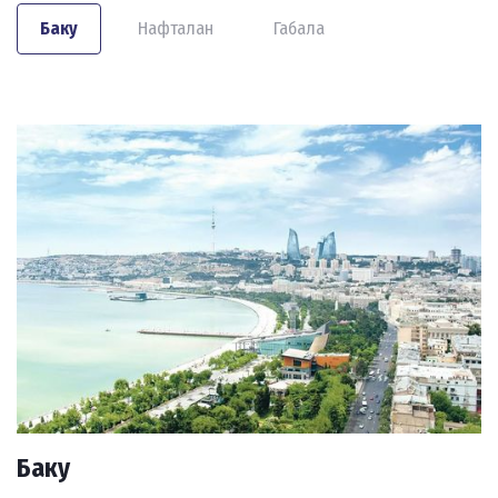
Баку
Нафталан
Габала
Баку