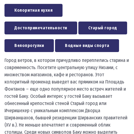
Колоритная кухня
Достопримечательности
Старый город
Велопрогулки
Водные виды спорта
Город ветров, в котором причудливо переплелись старина и
современность. Посетите центральную улицу Низами, с
множеством магазинов, кафе и ресторанов. Этот
колоритный променад выведет вас прямиком на Площадь
Фонтанов – еще одно популярное место встреч жителей и
гостей Баку. Особый интерес у гостей Баку вызывает
обнесенный крепостной стеной Старый город или
Ичеришехер с уникальным комплексом Дворца
Ширваншахов, бывшей резиденции Ширванских правителей
(XV в.). Не меньше впечатляет и современный облик
столицы. Среди новых символов Баку можно выделить