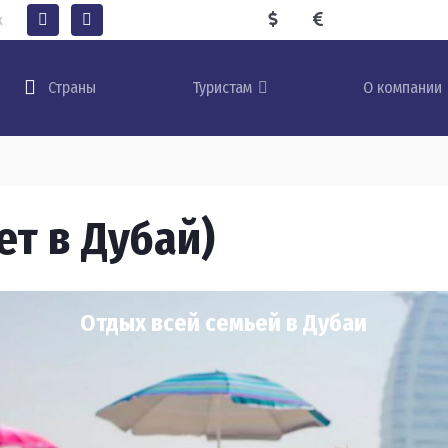
к
Туристам
О компании
Страны
ет в Дубай)
Отдых всей семьей в Дубаи