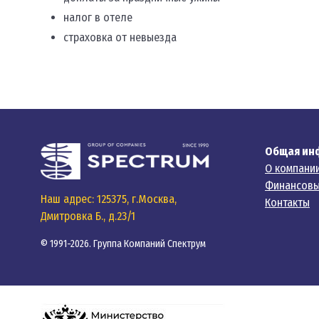
налог в отеле
страховка от невыезда
Общая ин
О компани
Финансовы
Наш адрес: 125375, г.Москва,
Контакты
Дмитровка Б., д.23/1
© 1991-2026. Группа Компаний Спектрум