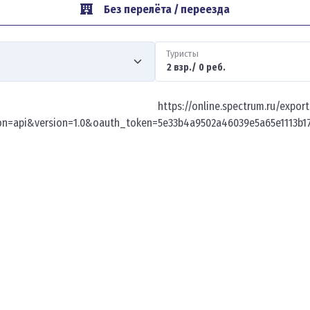
Без перелёта / переезда
Туристы
https://online.spectrum.ru/expor
on=api&version=1.0&oauth_token=5e33b4a9502a46039e5a65e1113