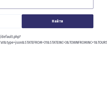
Найти
t/default.php?
b17a1&type=json&STATEFROM=31&STATEINC=3&TOWNFROMINC=1&TOUR