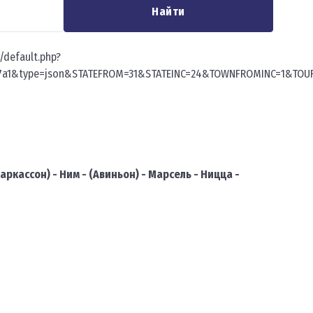
Найти
t/default.php?
17a1&type=json&STATEFROM=31&STATEINC=24&TOWNFROMINC=1&TOUR
аркассон) - Ним - (Авиньон) - Марсель - Ницца -