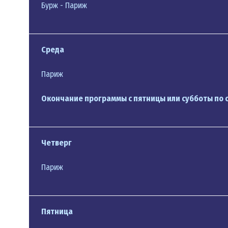
еврейской улицы, здания вокзала, дома Томасана
Бурж - Париж
Свободное время. Переезд в г.Виши. Свободное 
Размещение в отеле в окрестностях города. Ночь
Завтрак в отеле. Переезд в г.Бурж.
Среда
Город Бурж в XI веке становится резиденцией а
центру с сопровождающим группы.
Париж
Свободное время в городе. Переезд в Париж. Раз
Окончание программы с пятницы или субботы по 
Окончание программы с пятницы или субботы
Четверг
Завтрак в отеле. Трансфер в аэропорт.
Окончание программы с пятницы по пятницу
Париж
Завтрак в отеле. Свободный день. Ночь в отеле.
Завтрак в отеле. Свободный день. Ночь в отеле.
Пятница