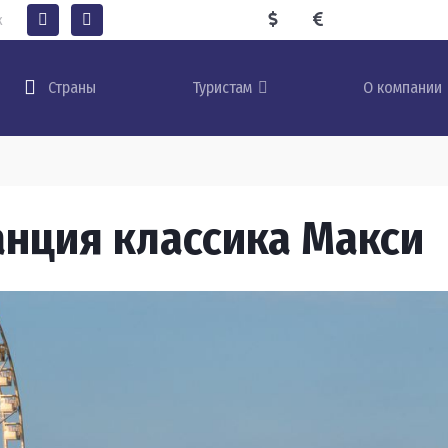
к
Туристам
О компании
Страны
нция классика Макси