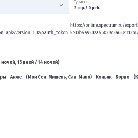
Туристы
https://online.spectrum.ru/expor
on=api&version=1.0&oauth_token=5e33b4a9502a46039e5a65e1113b
12 ночей, 15 дней / 14 ночей)
ры - Анже - (Мон Сен-Мишель, Сан-Мало) - Коньяк - Бордо - (К