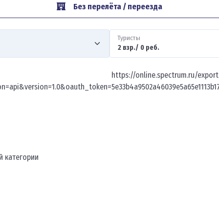
Без перелёта / переезда
Туристы
https://online.spectrum.ru/expor
on=api&version=1.0&oauth_token=5e33b4a9502a46039e5a65e1113
й категории