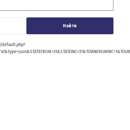
Найти
t/default.php?
b17a1&type=json&STATEFROM=31&STATEINC=31&TOWNFROMINC=1&TOUR